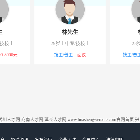
生
林先生
/技校
29岁
中专/技校
28
00-8000元
技工/普工
面议
技工/普
武川人才网
商南人才网
延长人才网
www.huashengwenxue.com官网首页
兴
信息
招聘资讯
发布简历
企业入驻
会员中心
法律申明