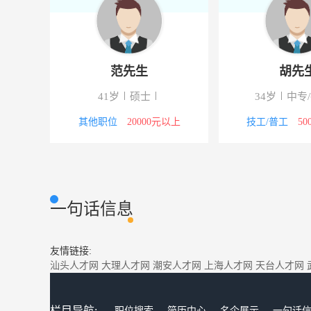
范先生
胡先
41岁
硕士
34岁
中专
4000元
其他职位
20000元以上
技工/普工
50
一句话信息
友情链接:
汕头人才网
大理人才网
潮安人才网
上海人才网
天台人才网
栏目导航:
职位搜索
简历中心
名企展示
一句话