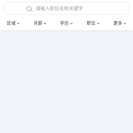
4000-5000元
本科
行政后勤
建筑装潢
确定
区域
月薪
学历
职位
更多
5000-8000元
硕士
销售岗位
教师
8000-12000元
博士
文员
护士
12000-20000元
财务会计
传单派发
其他
超市零售
促销导购
网络IT
保健按摩
快递员
前台接待
收银员
技术员/工程师
水电/机修
部门经理