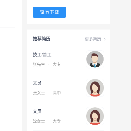
简历下载
推荐简历
更多简历
技工/普工
张先生
·
大专
文员
张女士
·
高中
文员
沈女士
·
大专