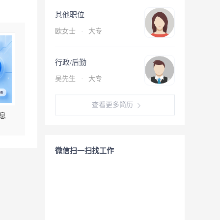
其他职位
欧女士
·
大专
行政/后勤
吴先生
·
大专
查看更多简历
息
微信扫一扫找工作